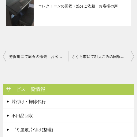
エレクトーンの回収・処分ご依頼 お客様の声
投
芳賀町にて庭石の撤去 お客様の声
さくら市にて粗大ごみの回収 お客様の声
稿
ナ
ビ
サービス一覧情報
ゲ
片付け・掃除代行
ー
シ
不用品回収
ョ
ゴミ屋敷片付け(整理)
ン