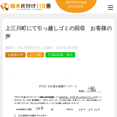
365日年中無休
栃木全域対応
上三川町にて引っ越しゴミの回収 お客様の
声
更新日：
2017年5月11日
公開日：
2017年3月24日
お客様の声
上三川町
不用品回収・処分