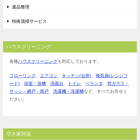
遺品整理
特殊清掃サービス
ハウスクリーニング
各種
ハウスクリーニング
も対応しております。
フローリング
、
エアコン
、
キッチン(台所)
、
換気扇(レンジフ
ード)
、
浴室・浴槽
、
洗面台
、
トイレ
、
ベランダ
、
窓ガラス・
サッシ・網戸・雨戸
、
洗濯機・洗濯槽
など、すべてお任せく
ださい。
空き家対策