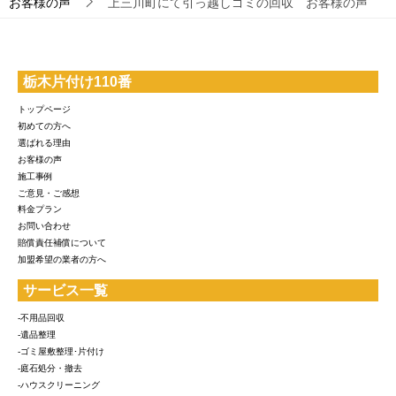
お客様の声
上三川町にて引っ越しゴミの回収 お客様の声
栃木片付け110番
トップページ
初めての方へ
選ばれる理由
お客様の声
施工事例
ご意見・ご感想
料金プラン
お問い合わせ
賠償責任補償について
加盟希望の業者の方へ
サービス一覧
-不用品回収
-遺品整理
-ゴミ屋敷整理･片付け
-庭石処分・撤去
-ハウスクリーニング