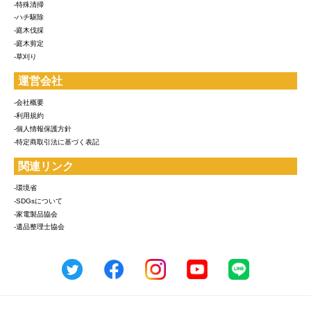
-特殊清掃
-ハチ駆除
-庭木伐採
-庭木剪定
-草刈り
運営会社
-会社概要
-利用規約
-個人情報保護方針
-特定商取引法に基づく表記
関連リンク
-環境省
-SDGsについて
-家電製品協会
-遺品整理士協会