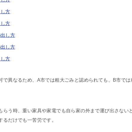
出し方
出し方
の出し方
の出し方
出し方
村で異なるため、A市では粗大ごみと認められても、B市では
もらう時、重い家具や家電でも自ら家の外まで運び出さない
するだけでも一苦労です。