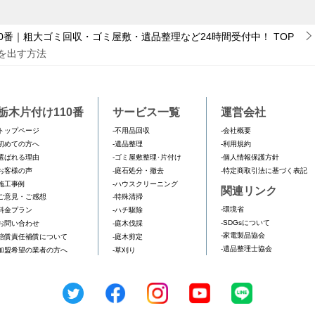
0番｜粗大ゴミ回収・ゴミ屋敷・遺品整理など24時間受付中！
TOP
を出す方法
栃木片付け110番
サービス一覧
運営会社
トップページ
-不用品回収
-会社概要
初めての方へ
-遺品整理
-利用規約
選ばれる理由
-ゴミ屋敷整理･片付け
-個人情報保護方針
お客様の声
-庭石処分・撤去
-特定商取引法に基づく表記
施工事例
-ハウスクリーニング
関連リンク
ご意見・ご感想
-特殊清掃
-環境省
料金プラン
-ハチ駆除
-SDGsについて
お問い合わせ
-庭木伐採
-家電製品協会
賠償責任補償について
-庭木剪定
-遺品整理士協会
加盟希望の業者の方へ
-草刈り