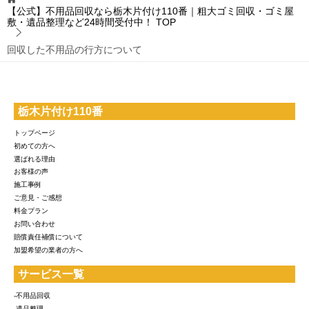
【公式】不用品回収なら栃木片付け110番｜粗大ゴミ回収・ゴミ屋
敷・遺品整理など24時間受付中！
TOP
回収した不用品の行方について
栃木片付け110番
トップページ
初めての方へ
選ばれる理由
お客様の声
施工事例
ご意見・ご感想
料金プラン
お問い合わせ
賠償責任補償について
加盟希望の業者の方へ
サービス一覧
-不用品回収
-遺品整理