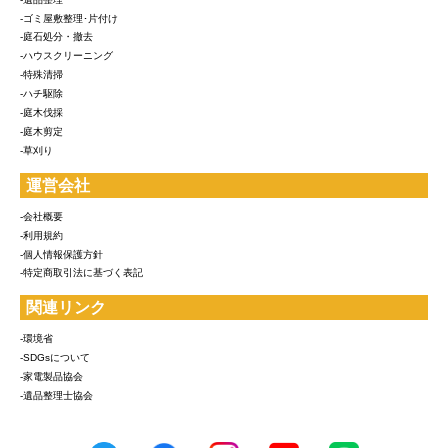
-ゴミ屋敷整理･片付け
-庭石処分・撤去
-ハウスクリーニング
-特殊清掃
-ハチ駆除
-庭木伐採
-庭木剪定
-草刈り
運営会社
-会社概要
-利用規約
-個人情報保護方針
-特定商取引法に基づく表記
関連リンク
-環境省
-SDGsについて
-家電製品協会
-遺品整理士協会