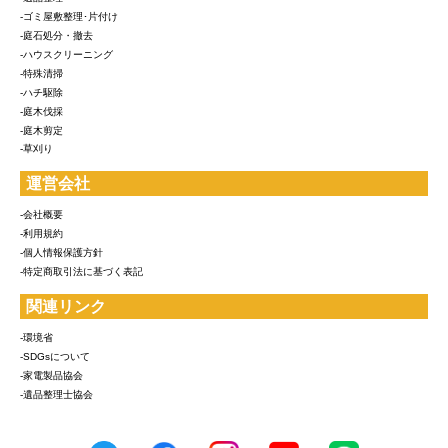
-ゴミ屋敷整理･片付け
-庭石処分・撤去
-ハウスクリーニング
-特殊清掃
-ハチ駆除
-庭木伐採
-庭木剪定
-草刈り
運営会社
-会社概要
-利用規約
-個人情報保護方針
-特定商取引法に基づく表記
関連リンク
-環境省
-SDGsについて
-家電製品協会
-遺品整理士協会