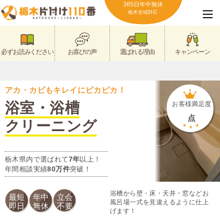
365日年中無休
栃木全域対応
必ずお読みください
お喜びの声
選ばれる理由
キャンペーン
アカ・カビもキレイにピカピカ！
浴室・浴槽
お客様満足度
点
クリーニング
栃木県内で選ばれて
7年
以上！
年間相談実績
80万件
突破！
浴槽から壁・床・天井・窓などお
最短
年中
立会
風呂場一式を見違えるように仕上
即日
無休
不要
げます！