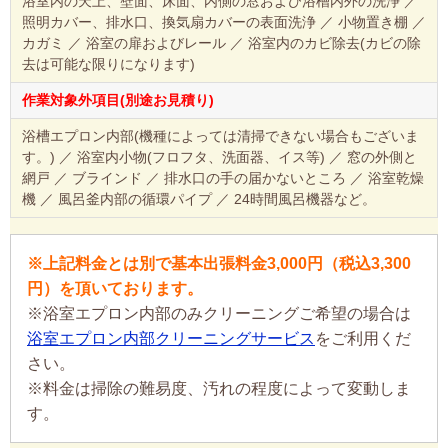
浴室内の天上、壁面、床面、内側の窓および浴槽内外の洗浄 ／
照明カバー、排水口、換気扇カバーの表面洗浄 ／ 小物置き棚 ／
カガミ ／ 浴室の扉およびレール ／ 浴室内のカビ除去(カビの除
去は可能な限りになります)
作業対象外項目(別途お見積り)
浴槽エプロン内部(機種によっては清掃できない場合もございま
す。) ／ 浴室内小物(フロフタ、洗面器、イス等) ／ 窓の外側と
網戸 ／ ブラインド ／ 排水口の手の届かないところ ／ 浴室乾燥
機 ／ 風呂釜内部の循環パイプ ／ 24時間風呂機器など。
※上記料金とは別で基本出張料金3,000円（税込3,300
円）を頂いております。
※浴室エプロン内部のみクリーニングご希望の場合は
浴室エプロン内部クリーニングサービス
をご利用くだ
さい。
※料金は掃除の難易度、汚れの程度によって変動しま
す。