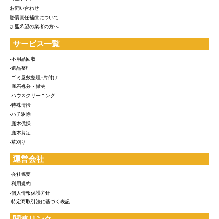
お問い合わせ
賠償責任補償について
加盟希望の業者の方へ
サービス一覧
-不用品回収
-遺品整理
-ゴミ屋敷整理･片付け
-庭石処分・撤去
-ハウスクリーニング
-特殊清掃
-ハチ駆除
-庭木伐採
-庭木剪定
-草刈り
運営会社
-会社概要
-利用規約
-個人情報保護方針
-特定商取引法に基づく表記
関連リンク