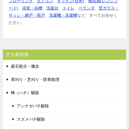
フローリング
、
エアコン
、
キッチン(台所)
、
換気扇(レンジフ
ード)
、
浴室・浴槽
、
洗面台
、
トイレ
、
ベランダ
、
窓ガラス・
サッシ・網戸・雨戸
、
洗濯機・洗濯槽
など、すべてお任せく
ださい。
空き家対策
庭石処分・撤去
草刈り・芝刈り・防草処理
蜂（ハチ）駆除
アシナガバチ駆除
スズメバチ駆除