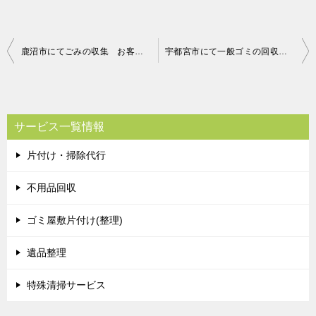
投
鹿沼市にてごみの収集 お客様の声
宇都宮市にて一般ゴミの回収 お客様の声
稿
ナ
ビ
サービス一覧情報
ゲ
片付け・掃除代行
ー
シ
不用品回収
ョ
ゴミ屋敷片付け(整理)
ン
遺品整理
特殊清掃サービス