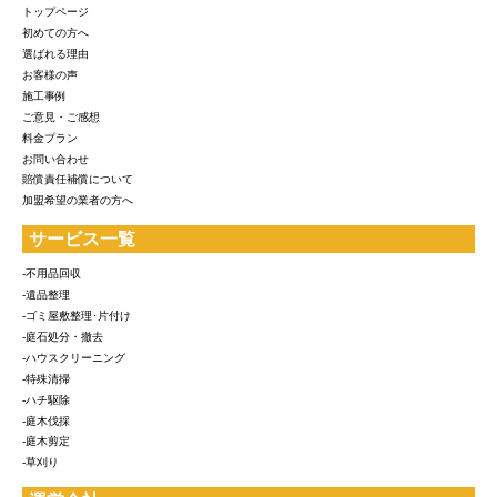
トップページ
初めての方へ
選ばれる理由
お客様の声
施工事例
ご意見・ご感想
料金プラン
お問い合わせ
賠償責任補償について
加盟希望の業者の方へ
サービス一覧
-不用品回収
-遺品整理
-ゴミ屋敷整理･片付け
-庭石処分・撤去
-ハウスクリーニング
-特殊清掃
-ハチ駆除
-庭木伐採
-庭木剪定
-草刈り