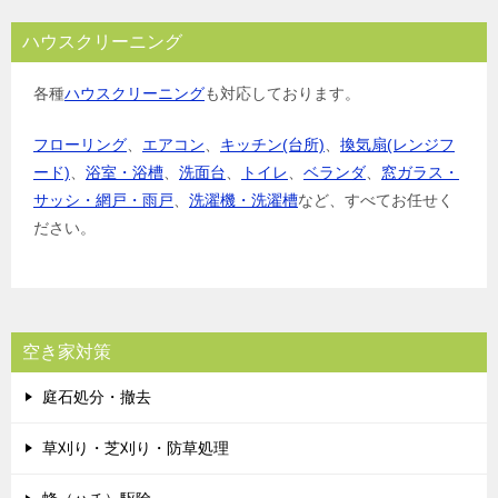
ハウスクリーニング
各種
ハウスクリーニング
も対応しております。
フローリング
、
エアコン
、
キッチン(台所)
、
換気扇(レンジフ
ード)
、
浴室・浴槽
、
洗面台
、
トイレ
、
ベランダ
、
窓ガラス・
サッシ・網戸・雨戸
、
洗濯機・洗濯槽
など、すべてお任せく
ださい。
空き家対策
庭石処分・撤去
草刈り・芝刈り・防草処理