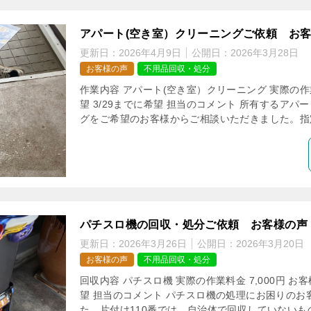
アパート(空き室）クリーニングご依頼 お
更新日：
2026年4月9日
公開日：
2026年3月28日
お客様の声
不用品回収・処分
作業内容 アパート(空き室）クリーニング 実際の作業料
望 3/29までに希望 担当のコメント 所有するア
グをご希望のお客様からご相談いただきました。指定
パチスロ機の回収・処分ご依頼 お客様の声
更新日：
2026年3月26日
公開日：
2026年3月20日
お客様の声
不用品回収・処分
回収内容 パチスロ機 実際の作業料金 7,000円 
望 担当のコメント パチスロ機の処理にお困りのお
た。片付け110番では、自治体で回収していないもの