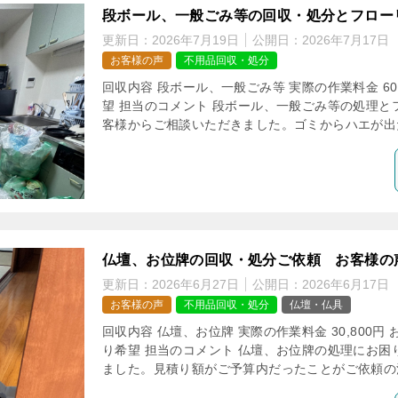
段ボール、一般ごみ等の回収・処分とフロー
更新日：
2026年7月19日
公開日：
2026年7月17日
お客様の声
不用品回収・処分
回収内容 段ボール、一般ごみ等 実際の作業料金 60,
望 担当のコメント 段ボール、一般ごみ等の処理と
客様からご相談いただきました。ゴミからハエが出た
仏壇、お位牌の回収・処分ご依頼 お客様の
更新日：
2026年6月27日
公開日：
2026年6月17日
お客様の声
不用品回収・処分
仏壇・仏具
回収内容 仏壇、お位牌 実際の作業料金 30,800円
り希望 担当のコメント 仏壇、お位牌の処理にお困
ました。見積り額がご予算内だったことがご依頼の決