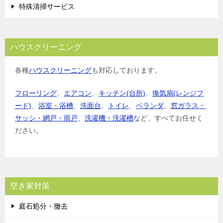
特殊清掃サービス
ハウスクリーニング
各種
ハウスクリーニング
も対応しております。
フローリング
、
エアコン
、
キッチン(台所)
、
換気扇(レンジフ
ード)
、
浴室・浴槽
、
洗面台
、
トイレ
、
ベランダ
、
窓ガラス・
サッシ・網戸・雨戸
、
洗濯機・洗濯槽
など、すべてお任せく
ださい。
空き家対策
庭石処分・撤去