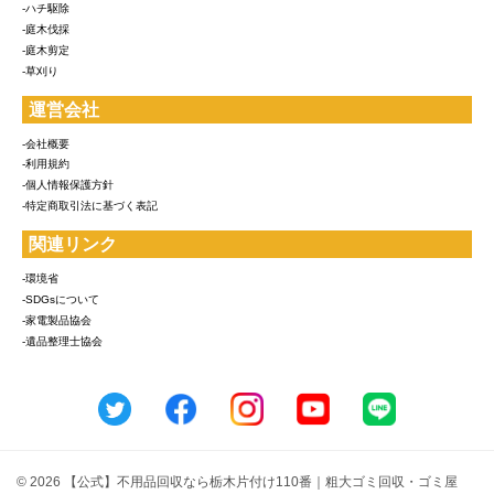
-ハチ駆除
-庭木伐採
-庭木剪定
-草刈り
運営会社
-会社概要
-利用規約
-個人情報保護方針
-特定商取引法に基づく表記
関連リンク
-環境省
-SDGsについて
-家電製品協会
-遺品整理士協会
© 2026 【公式】不用品回収なら栃木片付け110番｜粗大ゴミ回収・ゴミ屋