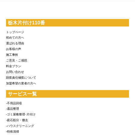
栃木片付け110番
トップページ
初めての方へ
選ばれる理由
お客様の声
施工事例
ご意見・ご感想
料金プラン
お問い合わせ
賠償責任補償について
加盟希望の業者の方へ
サービス一覧
-不用品回収
-遺品整理
-ゴミ屋敷整理･片付け
-庭石処分・撤去
-ハウスクリーニング
-特殊清掃