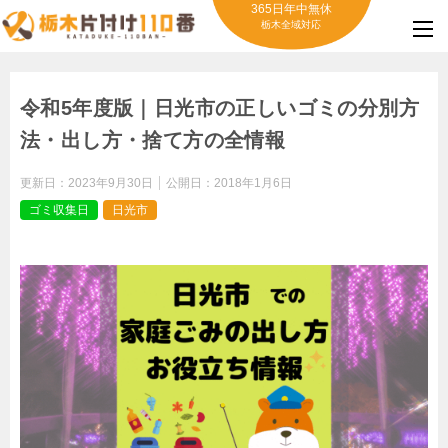
365日年中無休
栃木全域対応
令和5年度版｜日光市の正しいゴミの分別方
法・出し方・捨て方の全情報
更新日：
2023年9月30日
公開日：
2018年1月6日
ゴミ収集日
日光市