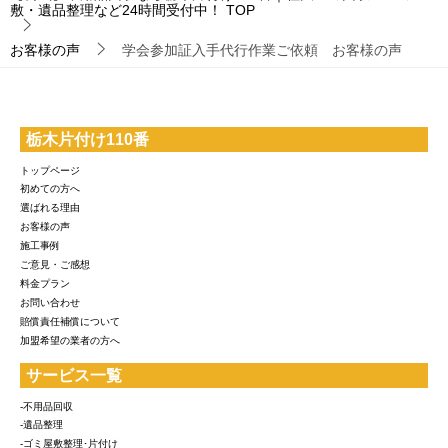
敷・遺品整理など24時間受付中！
TOP
お客様の声
学会参加証入手代行作業ご依頼 お客様の声
栃木片付け110番
トップページ
初めての方へ
選ばれる理由
お客様の声
施工事例
ご意見・ご感想
料金プラン
お問い合わせ
賠償責任補償について
加盟希望の業者の方へ
サービス一覧
-不用品回収
-遺品整理
-ゴミ屋敷整理･片付け