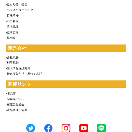
-庭石処分・撤去
-ハウスクリーニング
-特殊清掃
-ハチ駆除
-庭木伐採
-庭木剪定
-草刈り
運営会社
-会社概要
-利用規約
-個人情報保護方針
-特定商取引法に基づく表記
関連リンク
-環境省
-SDGsについて
-家電製品協会
-遺品整理士協会