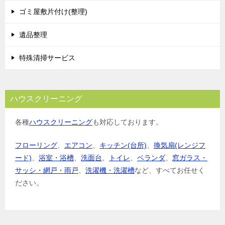
ゴミ屋敷片付け(整理)
遺品整理
特殊清掃サービス
ハウスクリーニング
各種
ハウスクリーニング
も対応しております。
フローリング
、
エアコン
、
キッチン(台所)
、
換気扇(レンジフ
ード)
、
浴室・浴槽
、
洗面台
、
トイレ
、
ベランダ
、
窓ガラス・
サッシ・網戸・雨戸
、
洗濯機・洗濯槽
など、すべてお任せく
ださい。