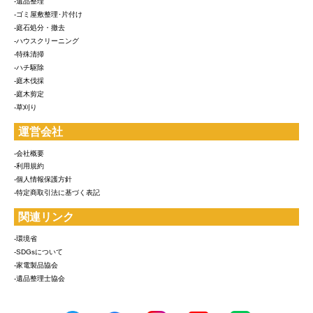
-遺品整理
-ゴミ屋敷整理･片付け
-庭石処分・撤去
-ハウスクリーニング
-特殊清掃
-ハチ駆除
-庭木伐採
-庭木剪定
-草刈り
運営会社
-会社概要
-利用規約
-個人情報保護方針
-特定商取引法に基づく表記
関連リンク
-環境省
-SDGsについて
-家電製品協会
-遺品整理士協会