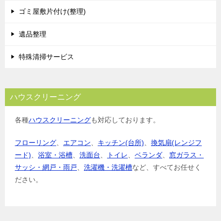
ゴミ屋敷片付け(整理)
遺品整理
特殊清掃サービス
ハウスクリーニング
各種
ハウスクリーニング
も対応しております。
フローリング
、
エアコン
、
キッチン(台所)
、
換気扇(レンジフ
ード)
、
浴室・浴槽
、
洗面台
、
トイレ
、
ベランダ
、
窓ガラス・
サッシ・網戸・雨戸
、
洗濯機・洗濯槽
など、すべてお任せく
ださい。