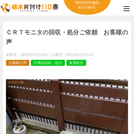
365日年中無休
栃木全域対応
ＣＲＴモニタの回収・処分ご依頼 お客様の
声
更新日：
2023年11月16日
公開日：
2022年10月11日
お客様の声
不用品回収・処分
家電処分