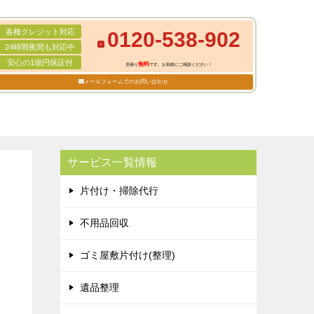
各種クレジット対応
0120-538-902
24時間夜間も対応中
安心の1億円保証付
無料
見積り
です。お気軽にご相談ください！
メールフォームでのお問い合わせ
サービス一覧情報
片付け・掃除代行
不用品回収
ゴミ屋敷片付け(整理)
遺品整理