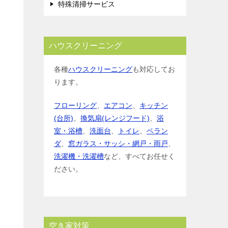
特殊清掃サービス
ハウスクリーニング
各種
ハウスクリーニング
も対応してお
ります。
フローリング
、
エアコン
、
キッチン
(台所)
、
換気扇(レンジフード)
、
浴
室・浴槽
、
洗面台
、
トイレ
、
ベラン
ダ
、
窓ガラス・サッシ・網戸・雨戸
、
洗濯機・洗濯槽
など、すべてお任せく
ださい。
空き家対策