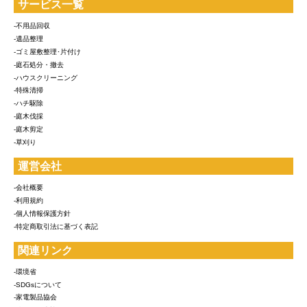
サービス一覧
-不用品回収
-遺品整理
-ゴミ屋敷整理･片付け
-庭石処分・撤去
-ハウスクリーニング
-特殊清掃
-ハチ駆除
-庭木伐採
-庭木剪定
-草刈り
運営会社
-会社概要
-利用規約
-個人情報保護方針
-特定商取引法に基づく表記
関連リンク
-環境省
-SDGsについて
-家電製品協会