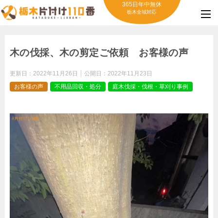
365日年中無休
栃木全域対応
木の伐採、木の剪定ご依頼 お客様の声
更新日：
2022年11月26日
公開日：
2022年11月23日
お客様の声
不用品回収・処分
庭木伐採・伐根・草刈り事例