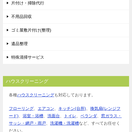
片付け・掃除代行
不用品回収
ゴミ屋敷片付け(整理)
遺品整理
特殊清掃サービス
ハウスクリーニング
各種
ハウスクリーニング
も対応しております。
フローリング
、
エアコン
、
キッチン(台所)
、
換気扇(レンジフ
ード)
、
浴室・浴槽
、
洗面台
、
トイレ
、
ベランダ
、
窓ガラス・
サッシ・網戸・雨戸
、
洗濯機・洗濯槽
など、すべてお任せく
ださい。