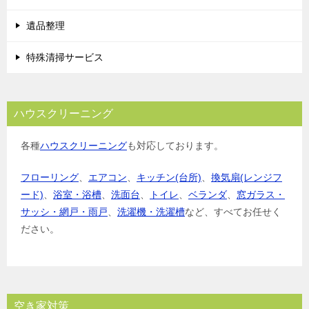
遺品整理
特殊清掃サービス
ハウスクリーニング
各種
ハウスクリーニング
も対応しております。
フローリング
、
エアコン
、
キッチン(台所)
、
換気扇(レンジフ
ード)
、
浴室・浴槽
、
洗面台
、
トイレ
、
ベランダ
、
窓ガラス・
サッシ・網戸・雨戸
、
洗濯機・洗濯槽
など、すべてお任せく
ださい。
空き家対策