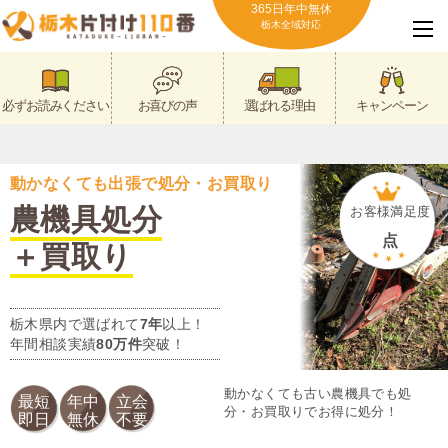
365日年中無休
栃木全域対応
必ずお読みください
お喜びの声
選ばれる理由
キャンペーン
動かなくても出張で処分・お買取り
農機具処分
お客様満足度
点
＋買取り
栃木県内で選ばれて
7年
以上！
年間相談実績
80万件
突破！
動かなくても古い農機具でも処
最短
年中
立会
分・お買取りでお得に処分！
即日
無休
不要