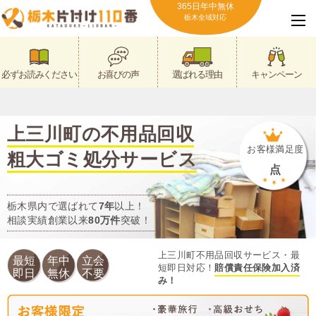
365日年中無休
栃木全域対応
必ずお読みください
お喜びの声
選ばれる理由
キャンペーン
上三川町の不用品回収
お客様満足度
粗大ゴミ処分サービス
点
栃木県内で選ばれて
7年
以上！
相談実績創業以来
80万件
突破！
上三川町不用品回収サービス・最
最短
年中
立会
短即日対応！
賠償責任保険加入済
即日
無休
不要
み！