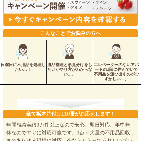
こんなことでお悩みの方へ
日曜日に不用品を処理し
遺品整理と形見分けをし
エレベーターのないアパ
たい…！
たいがやり方がわからな
ートの3階に住んでいて
い…。
不用品を運び出すのがむ
ずかしい…。
全て栃木片付け110番がお応えします！
年間相談実績9万件以上なので安心。即日対応、年中無
休なのですぐに対応可能です。1点～大量の不用品回収
まであらゆる現場に対応。今ならもらってうれしいプレ