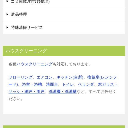
ゴミ屋敷片付け(整理)
遺品整理
特殊清掃サービス
ハウスクリーニング
各種
ハウスクリーニング
も対応しております。
フローリング
、
エアコン
、
キッチン(台所)
、
換気扇(レンジフ
ード)
、
浴室・浴槽
、
洗面台
、
トイレ
、
ベランダ
、
窓ガラス・
サッシ・網戸・雨戸
、
洗濯機・洗濯槽
など、すべてお任せく
ださい。