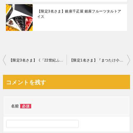
【限定3名さま】銀座千疋屋 銀座フルーツタルトア
イス
投
【限定3名さま】《「22世紀ふぐ」を3か月連続でプレゼント！7⽉はてっちり》～相談件数80万件突破〝祈念〟の特別企画～
【限定1名さま】『まつたけ小屋 梅松苑』最高級天然松茸
稿
ナ
コメントを残す
ビ
ゲ
ー
名前
必須
シ
ョ