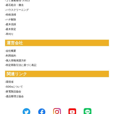
-ゴミ屋敷整理･片付け
-庭石処分・撤去
-ハウスクリーニング
-特殊清掃
-ハチ駆除
-庭木伐採
-庭木剪定
-草刈り
運営会社
-会社概要
-利用規約
-個人情報保護方針
-特定商取引法に基づく表記
関連リンク
-環境省
-SDGsについて
-家電製品協会
-遺品整理士協会