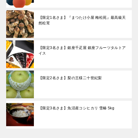
【限定1名さま】『まつたけ小屋 梅松苑』最高級天
然松茸
【限定3名さま】銀座千疋屋 銀座フルーツタルトア
イス
【限定2名さま】梨の王様二十世紀梨
【限定3名さま】魚沼産コシヒカリ 雪椿 5kg