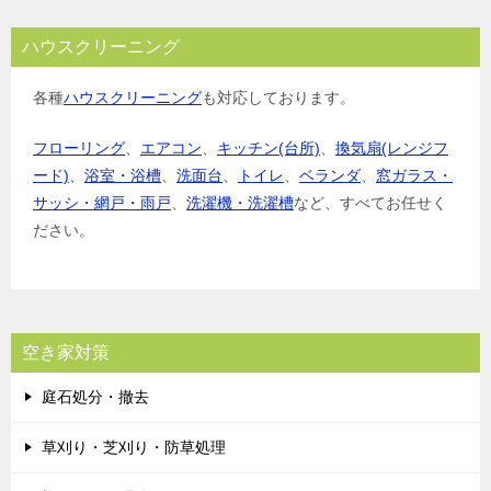
ハウスクリーニング
各種
ハウスクリーニング
も対応しております。
フローリング
、
エアコン
、
キッチン(台所)
、
換気扇(レンジフ
ード)
、
浴室・浴槽
、
洗面台
、
トイレ
、
ベランダ
、
窓ガラス・
サッシ・網戸・雨戸
、
洗濯機・洗濯槽
など、すべてお任せく
ださい。
空き家対策
庭石処分・撤去
草刈り・芝刈り・防草処理