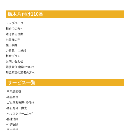
栃木片付け110番
トップページ
初めての方へ
選ばれる理由
お客様の声
施工事例
ご意見・ご感想
料金プラン
お問い合わせ
賠償責任補償について
加盟希望の業者の方へ
サービス一覧
-不用品回収
-遺品整理
-ゴミ屋敷整理･片付け
-庭石処分・撤去
-ハウスクリーニング
-特殊清掃
-ハチ駆除
-庭木伐採