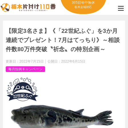
365日年中無休
栃木全域対応
【限定3名さま】《「22世紀ふぐ」を3か月
連続でプレゼント！7⽉はてっちり》～相談
件数80万件突破〝祈念〟の特別企画～
更新日：
2022年7月15日
公開日：
2022年6月15日
毎月恒例キャンペーン