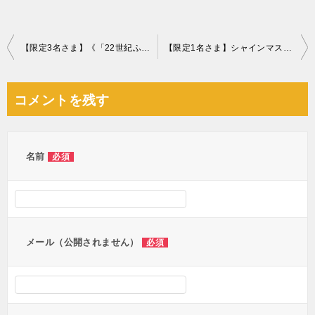
投
【限定3名さま】《「22世紀ふぐ」を3か月連続でプレゼント！6月は空揚げ》～相談件数80万件突破〝祈念〟の特別企画～
【限定1名さま】シャインマスカット『晴王』
稿
ナ
コメントを残す
ビ
ゲ
ー
名前
必須
シ
ョ
ン
メール（公開されません）
必須