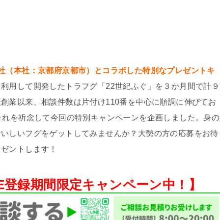
社（本社：京都府京都市）とコラボした特別なプレゼントキ
利⽤して開発したトラフグ「22世紀ふぐ」を３か⽉間で計９
創業以来、相談件数は⽚付け110番を中⼼に順調に伸びてお
それを祈念して今回の特別キャンペーンを企画しました。⾝の
おいしいフグをゲットしてみませんか？⼤勢の⽅の応募をお待
レゼントします！
NE登録期間限定キャンペーン中！】