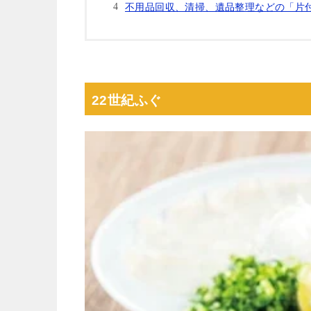
不⽤品回収、清掃、遺品整理などの「⽚
22世紀ふぐ