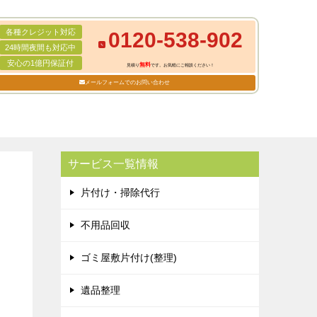
各種クレジット対応
0120-538-902
24時間夜間も対応中
安心の1億円保証付
無料
見積り
です。お気軽にご相談ください！
メールフォームでのお問い合わせ
サービス一覧情報
片付け・掃除代行
不用品回収
ゴミ屋敷片付け(整理)
遺品整理