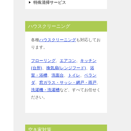
特殊清掃サービス
ハウスクリーニング
各種
ハウスクリーニング
も対応してお
ります。
フローリング
、
エアコン
、
キッチン
(台所)
、
換気扇(レンジフード)
、
浴
室・浴槽
、
洗面台
、
トイレ
、
ベラン
ダ
、
窓ガラス・サッシ・網戸・雨戸
、
洗濯機・洗濯槽
など、すべてお任せく
ださい。
空き家対策