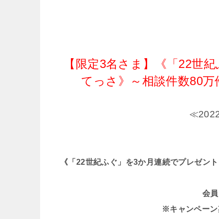
【限定3名さま】《「22世
てっさ》～相談件数80
≪20
《「22世紀ふぐ」を3か月連続でプレゼン
会員
※キャンペーン期間 