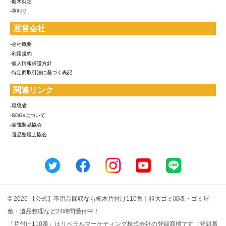
-庭木剪定
-草刈り
運営会社
-会社概要
-利用規約
-個人情報保護方針
-特定商取引法に基づく表記
関連リンク
-環境省
-SDGsについて
-家電製品協会
-遺品整理士協会
© 2026 【公式】不用品回収なら栃木片付け110番｜粗大ゴミ回収・ゴミ屋
敷・遺品整理など24時間受付中！
「片付け110番」はリベラルマーケティング株式会社の登録商標です（登録番