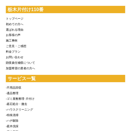
栃木片付け110番
トップページ
初めての方へ
選ばれる理由
お客様の声
施工事例
ご意見・ご感想
料金プラン
お問い合わせ
賠償責任補償について
加盟希望の業者の方へ
サービス一覧
-不用品回収
-遺品整理
-ゴミ屋敷整理･片付け
-庭石処分・撤去
-ハウスクリーニング
-特殊清掃
-ハチ駆除
-庭木伐採