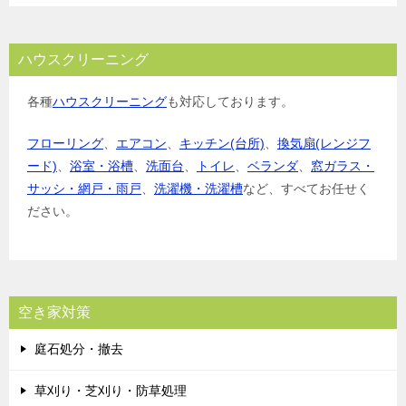
ハウスクリーニング
各種
ハウスクリーニング
も対応しております。
フローリング
、
エアコン
、
キッチン(台所)
、
換気扇(レンジフ
ード)
、
浴室・浴槽
、
洗面台
、
トイレ
、
ベランダ
、
窓ガラス・
サッシ・網戸・雨戸
、
洗濯機・洗濯槽
など、すべてお任せく
ださい。
空き家対策
庭石処分・撤去
草刈り・芝刈り・防草処理