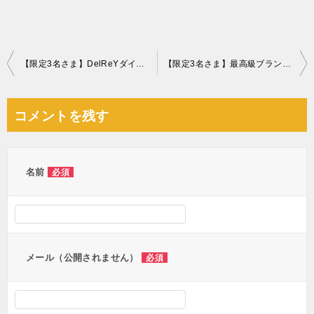
投
【限定3名さま】DelReYダイヤモンドショコラ１万円分
【限定3名さま】最高級ブランドいちご『美人姫』
稿
ナ
コメントを残す
ビ
ゲ
ー
名前
必須
シ
ョ
ン
メール（公開されません）
必須