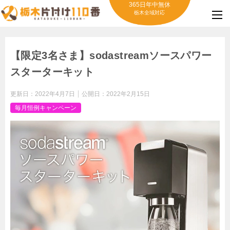
365日年中無休
栃木全域対応
【限定3名さま】sodastreamソースパワー
スターターキット
更新日：
2022年4月7日
公開日：
2022年2月15日
毎月恒例キャンペーン