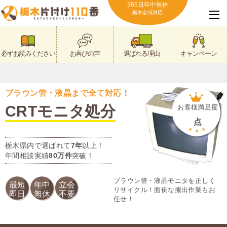
365日年中無休
栃木全域対応
必ずお読みください
お喜びの声
選ばれる理由
キャンペーン
ブラウン管・液晶まで全て対応！
CRTモニタ処分
お客様満足度
点
栃木県内で選ばれて
7年
以上！
年間相談実績
80万件
突破！
ブラウン管・液晶モニタを正しく
最短
年中
立会
リサイクル！面倒な搬出作業もお
即日
無休
不要
任せ！