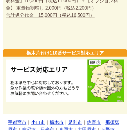
収料金】10,000円（税込11,000円） + 【オプション料
金】 重量物割増し 2,000円（税込2,200円）
合計処分代金 15,000円（税込16,500円）
栃木片付け110番サービス対応エリア
宇都宮市
｜
小山市
｜
栃木市
｜
足利市
｜
佐野市
｜
那須塩
原市
｜
鹿沼市
｜
日光市
｜
真岡市
｜
大田原市
｜
下野市
｜