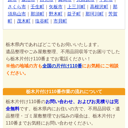
さくら市
｜
壬生町
｜
矢板市
｜
上三川町
｜
高根沢町
｜
那
須烏山市
｜
那須町
｜
野木町
｜
益子町
｜
那珂川町
｜
芳賀
町
｜
茂木町
｜
塩谷町
｜
市貝町
栃木県内であればどこでもお伺いいたします。
遺品整理やごみ屋敷整理、不用品回収等でお困りでした
ら栃木片付け110番までお電話ください！
※他の地域の方も
全国の片付け110番
にお気軽にご相談
ください。
栃木片付け110番作業の流れについて
栃木片付け110番の
お問い合わせ、およびお見積りは完
全無料
です。栃木県内にお住いの方で、不用品回収・遺
品整理・ゴミ屋敷整理でお悩みの場合は、栃木片付け
110番までお気軽にお問い合わせください。