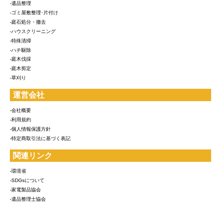
-遺品整理
-ゴミ屋敷整理･片付け
-庭石処分・撤去
-ハウスクリーニング
-特殊清掃
-ハチ駆除
-庭木伐採
-庭木剪定
-草刈り
運営会社
-会社概要
-利用規約
-個人情報保護方針
-特定商取引法に基づく表記
関連リンク
-環境省
-SDGsについて
-家電製品協会
-遺品整理士協会