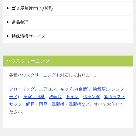
ョ
ゴミ屋敷片付け(整理)
ン
遺品整理
特殊清掃サービス
ハウスクリーニング
各種
ハウスクリーニング
も対応しております。
フローリング
、
エアコン
、
キッチン(台所)
、
換気扇(レンジフ
ード)
、
浴室・浴槽
、
洗面台
、
トイレ
、
ベランダ
、
窓ガラス・
サッシ・網戸・雨戸
、
洗濯機・洗濯槽
など、すべてお任せく
ださい。