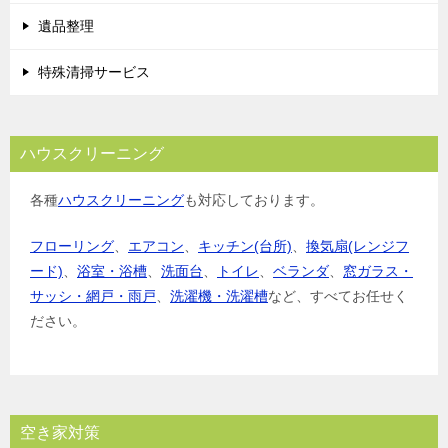
遺品整理
特殊清掃サービス
ハウスクリーニング
各種
ハウスクリーニング
も対応しております。
フローリング
、
エアコン
、
キッチン(台所)
、
換気扇(レンジフ
ード)
、
浴室・浴槽
、
洗面台
、
トイレ
、
ベランダ
、
窓ガラス・
サッシ・網戸・雨戸
、
洗濯機・洗濯槽
など、すべてお任せく
ださい。
空き家対策