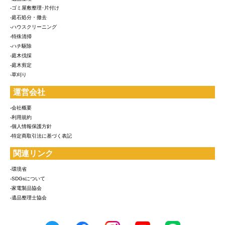
-ゴミ屋敷整理･片付け
-庭石処分・撤去
-ハウスクリーニング
-特殊清掃
-ハチ駆除
-庭木伐採
-庭木剪定
-草刈り
運営会社
-会社概要
-利用規約
-個人情報保護方針
-特定商取引法に基づく表記
関連リンク
-環境省
-SDGsについて
-家電製品協会
-遺品整理士協会