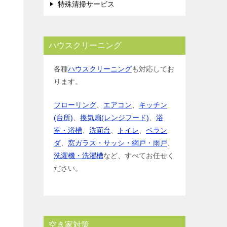
特殊清掃サービス
ハウスクリーニング
各種
ハウスクリーニング
も対応してお
ります。
フローリング
、
エアコン
、
キッチン
(台所)
、
換気扇(レンジフード)
、
浴
室・浴槽
、
洗面台
、
トイレ
、
ベラン
ダ
、
窓ガラス・サッシ・網戸・雨戸
、
洗濯機・洗濯槽
など、すべてお任せく
ださい。
空き家対策