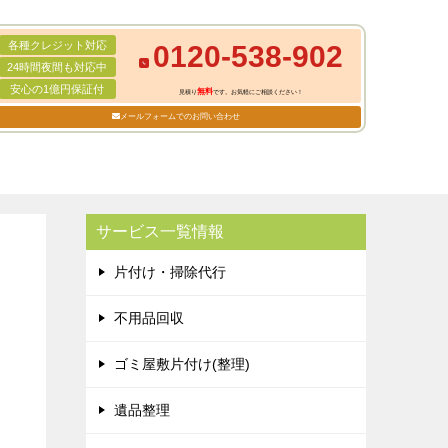
各種クレジット対応
0120-538-902
24時間夜間も対応中
安心の1億円保証付
無料
見積り
です。お気軽にご相談ください！
メールフォームでのお問い合わせ
サービス一覧情報
片付け・掃除代行
不用品回収
ゴミ屋敷片付け(整理)
遺品整理