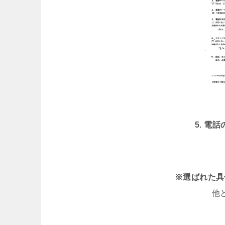
5. 電
※選ばれた具
他