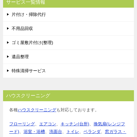
サービス一覧情報
片付け・掃除代行
不用品回収
ゴミ屋敷片付け(整理)
遺品整理
特殊清掃サービス
ハウスクリーニング
各種
ハウスクリーニング
も対応しております。
フローリング
、
エアコン
、
キッチン(台所)
、
換気扇(レンジフ
ード)
、
浴室・浴槽
、
洗面台
、
トイレ
、
ベランダ
、
窓ガラス・