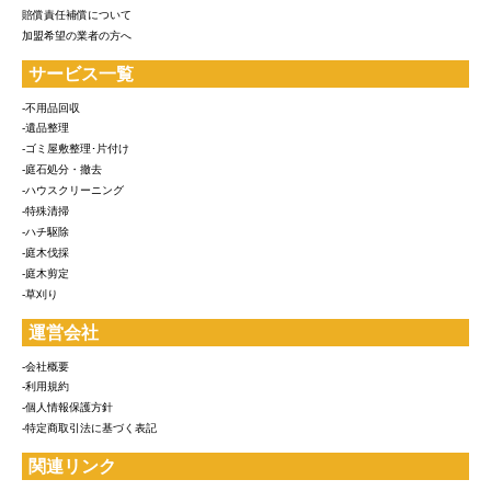
賠償責任補償について
加盟希望の業者の方へ
サービス一覧
-不用品回収
-遺品整理
-ゴミ屋敷整理･片付け
-庭石処分・撤去
-ハウスクリーニング
-特殊清掃
-ハチ駆除
-庭木伐採
-庭木剪定
-草刈り
運営会社
-会社概要
-利用規約
-個人情報保護方針
-特定商取引法に基づく表記
関連リンク