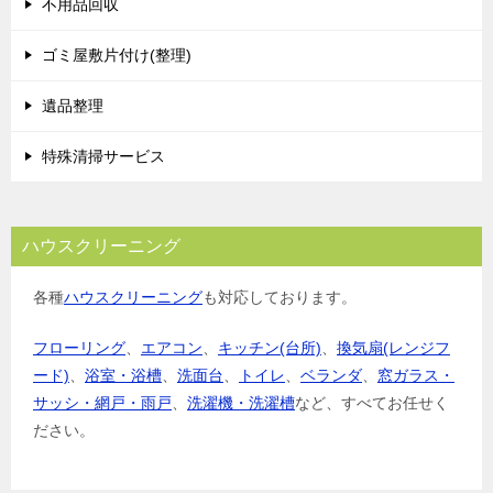
不用品回収
ゴミ屋敷片付け(整理)
遺品整理
特殊清掃サービス
ハウスクリーニング
各種
ハウスクリーニング
も対応しております。
フローリング
、
エアコン
、
キッチン(台所)
、
換気扇(レンジフ
ード)
、
浴室・浴槽
、
洗面台
、
トイレ
、
ベランダ
、
窓ガラス・
サッシ・網戸・雨戸
、
洗濯機・洗濯槽
など、すべてお任せく
ださい。