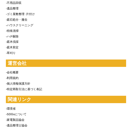
-不用品回収
-遺品整理
-ゴミ屋敷整理･片付け
-庭石処分・撤去
-ハウスクリーニング
-特殊清掃
-ハチ駆除
-庭木伐採
-庭木剪定
-草刈り
運営会社
-会社概要
-利用規約
-個人情報保護方針
-特定商取引法に基づく表記
関連リンク
-環境省
-SDGsについて
-家電製品協会
-遺品整理士協会