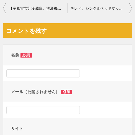
投
【宇都宮市】冷蔵庫、洗濯機、シングルベッドマットレス等の回収
テレビ、シングルベッドマットレス、ローテーブルの回収・処分ご依頼
稿
ナ
コメントを残す
ビ
ゲ
ー
名前
必須
シ
ョ
ン
メール（公開されません）
必須
サイト