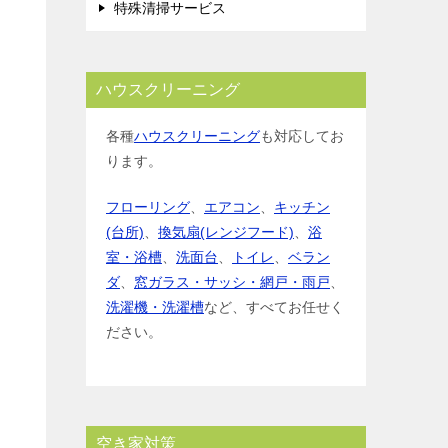
特殊清掃サービス
ハウスクリーニング
各種
ハウスクリーニング
も対応してお
ります。
フローリング
、
エアコン
、
キッチン
(台所)
、
換気扇(レンジフード)
、
浴
室・浴槽
、
洗面台
、
トイレ
、
ベラン
ダ
、
窓ガラス・サッシ・網戸・雨戸
、
洗濯機・洗濯槽
など、すべてお任せく
ださい。
空き家対策