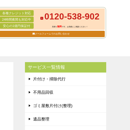
各種クレジット対応
0120-538-902
24時間夜間も対応中
安心の1億円保証付
無料
見積り
です。お気軽にご相談ください！
メールフォームでのお問い合わせ
サービス一覧情報
片付け・掃除代行
不用品回収
ゴミ屋敷片付け(整理)
遺品整理