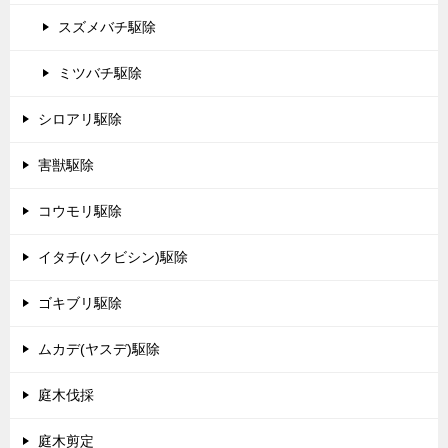
スズメバチ駆除
ミツバチ駆除
シロアリ駆除
害獣駆除
コウモリ駆除
イタチ(ハクビシン)駆除
ゴキブリ駆除
ムカデ(ヤスデ)駆除
庭木伐採
庭木剪定