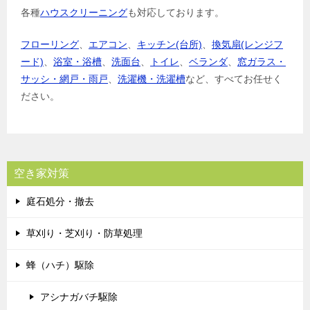
各種
ハウスクリーニング
も対応しております。
フローリング
、
エアコン
、
キッチン(台所)
、
換気扇(レンジフ
ード)
、
浴室・浴槽
、
洗面台
、
トイレ
、
ベランダ
、
窓ガラス・
サッシ・網戸・雨戸
、
洗濯機・洗濯槽
など、すべてお任せく
ださい。
空き家対策
庭石処分・撤去
草刈り・芝刈り・防草処理
蜂（ハチ）駆除
アシナガバチ駆除