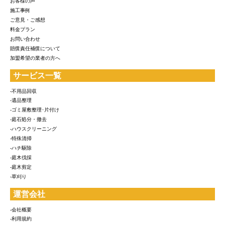
お客様の声
施工事例
ご意見・ご感想
料金プラン
お問い合わせ
賠償責任補償について
加盟希望の業者の方へ
サービス一覧
-不用品回収
-遺品整理
-ゴミ屋敷整理･片付け
-庭石処分・撤去
-ハウスクリーニング
-特殊清掃
-ハチ駆除
-庭木伐採
-庭木剪定
-草刈り
運営会社
-会社概要
-利用規約