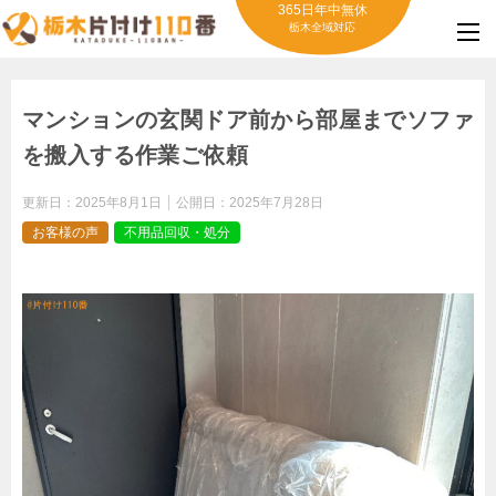
365日年中無休
栃木全域対応
マンションの玄関ドア前から部屋までソファ
を搬入する作業ご依頼
更新日：
2025年8月1日
公開日：
2025年7月28日
お客様の声
不用品回収・処分