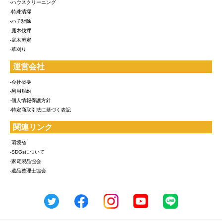
-ハウスクリーニング
-特殊清掃
-ハチ駆除
-庭木伐採
-庭木剪定
-草刈り
運営会社
-会社概要
-利用規約
-個人情報保護方針
-特定商取引法に基づく表記
関連リンク
-環境省
-SDGsについて
-家電製品協会
-遺品整理士協会