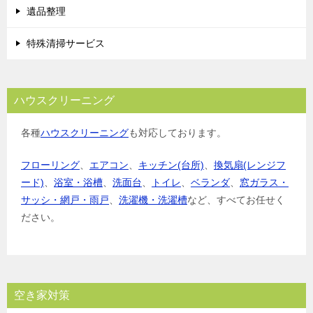
遺品整理
特殊清掃サービス
ハウスクリーニング
各種
ハウスクリーニング
も対応しております。
フローリング
、
エアコン
、
キッチン(台所)
、
換気扇(レンジフ
ード)
、
浴室・浴槽
、
洗面台
、
トイレ
、
ベランダ
、
窓ガラス・
サッシ・網戸・雨戸
、
洗濯機・洗濯槽
など、すべてお任せく
ださい。
空き家対策