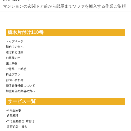
マンションの玄関ドア前から部屋までソファを搬入する作業ご依頼
栃木片付け110番
トップページ
初めての方へ
選ばれる理由
お客様の声
施工事例
ご意見・ご感想
料金プラン
お問い合わせ
賠償責任補償について
加盟希望の業者の方へ
サービス一覧
-不用品回収
-遺品整理
-ゴミ屋敷整理･片付け
-庭石処分・撤去