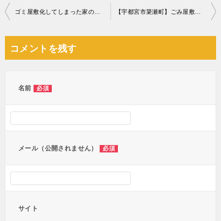
投
ゴミ屋敷化してしまった家の片付け作業ご依頼 お客様の声
【宇都宮市簗瀬町】ごみ屋敷状態になっているお部屋の片付け作業
稿
ナ
コメントを残す
ビ
ゲ
ー
名前
必須
シ
ョ
ン
メール（公開されません）
必須
サイト