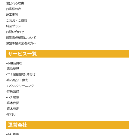
選ばれる理由
お客様の声
施工事例
ご意見・ご感想
料金プラン
お問い合わせ
賠償責任補償について
加盟希望の業者の方へ
サービス一覧
-不用品回収
-遺品整理
-ゴミ屋敷整理･片付け
-庭石処分・撤去
-ハウスクリーニング
-特殊清掃
-ハチ駆除
-庭木伐採
-庭木剪定
-草刈り
運営会社
-会社概要