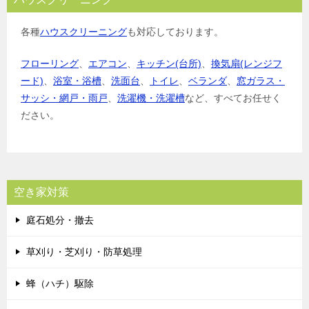
各種
ハウスクリーニング
も対応しております。
フローリング
、
エアコン
、
キッチン(台所)
、
換気扇(レンジフ
ード)
、
浴室・浴槽
、
洗面台
、
トイレ
、
ベランダ
、
窓ガラス・
サッシ・網戸・雨戸
、
洗濯機・洗濯槽
など、すべてお任せく
ださい。
空き家対策
庭石処分・撤去
草刈り・芝刈り・防草処理
蜂（ハチ）駆除