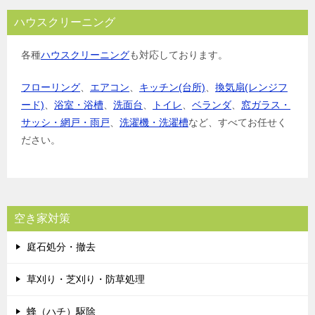
ハウスクリーニング
各種
ハウスクリーニング
も対応しております。
フローリング
、
エアコン
、
キッチン(台所)
、
換気扇(レンジフ
ード)
、
浴室・浴槽
、
洗面台
、
トイレ
、
ベランダ
、
窓ガラス・
サッシ・網戸・雨戸
、
洗濯機・洗濯槽
など、すべてお任せく
ださい。
空き家対策
庭石処分・撤去
草刈り・芝刈り・防草処理
蜂（ハチ）駆除