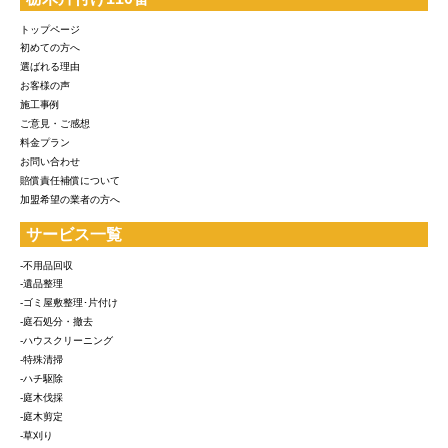
トップページ
初めての方へ
選ばれる理由
お客様の声
施工事例
ご意見・ご感想
料金プラン
お問い合わせ
賠償責任補償について
加盟希望の業者の方へ
サービス一覧
-不用品回収
-遺品整理
-ゴミ屋敷整理･片付け
-庭石処分・撤去
-ハウスクリーニング
-特殊清掃
-ハチ駆除
-庭木伐採
-庭木剪定
-草刈り