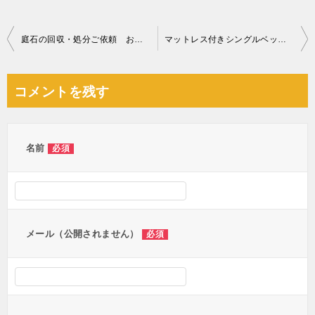
投
庭石の回収・処分ご依頼 お客様の声
マットレス付きシングルベッドの回収・処分ご依頼 お客様の声
稿
ナ
コメントを残す
ビ
ゲ
ー
名前
必須
シ
ョ
ン
メール（公開されません）
必須