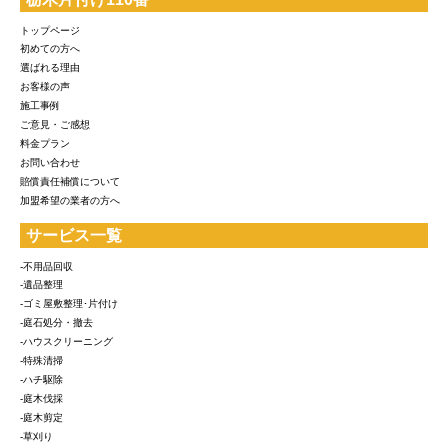
トップページ
初めての方へ
選ばれる理由
お客様の声
施工事例
ご意見・ご感想
料金プラン
お問い合わせ
賠償責任補償について
加盟希望の業者の方へ
サービス一覧
-不用品回収
-遺品整理
-ゴミ屋敷整理･片付け
-庭石処分・撤去
-ハウスクリーニング
-特殊清掃
-ハチ駆除
-庭木伐採
-庭木剪定
-草刈り