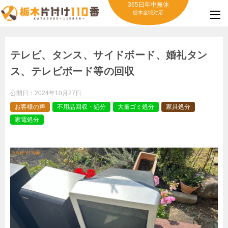
365日年中無休
栃木全域対応
テレビ、タンス、サイドボード、婚礼タン
ス、テレビボード等の回収
公開日：
2024年10月27日
お客様の声
不用品回収・処分
大量ゴミ処分
家具処分
家電処分