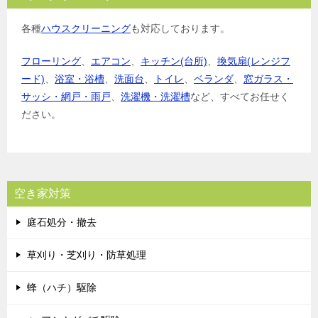
各種
ハウスクリーニング
も対応しております。
フローリング
、
エアコン
、
キッチン(台所)
、
換気扇(レンジフ
ード)
、
浴室・浴槽
、
洗面台
、
トイレ
、
ベランダ
、
窓ガラス・
サッシ・網戸・雨戸
、
洗濯機・洗濯槽
など、すべてお任せく
ださい。
空き家対策
庭石処分・撤去
草刈り・芝刈り・防草処理
蜂（ハチ）駆除