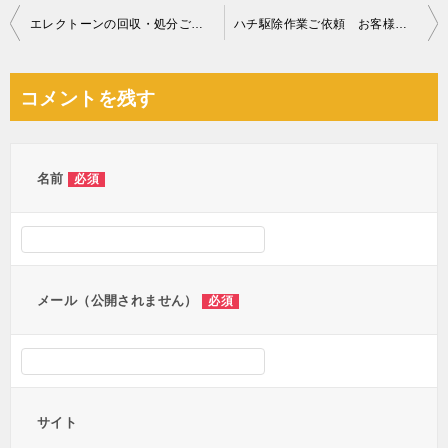
投
エレクトーンの回収・処分ご依頼 お客様の声
ハチ駆除作業ご依頼 お客様の声
稿
ナ
コメントを残す
ビ
ゲ
ー
名前
必須
シ
ョ
ン
メール（公開されません）
必須
サイト