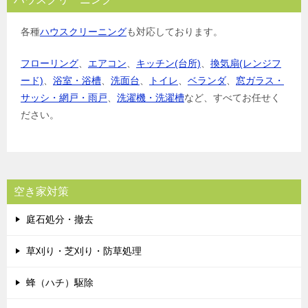
各種
ハウスクリーニング
も対応しております。
フローリング
、
エアコン
、
キッチン(台所)
、
換気扇(レンジフ
ード)
、
浴室・浴槽
、
洗面台
、
トイレ
、
ベランダ
、
窓ガラス・
サッシ・網戸・雨戸
、
洗濯機・洗濯槽
など、すべてお任せく
ださい。
空き家対策
庭石処分・撤去
草刈り・芝刈り・防草処理
蜂（ハチ）駆除