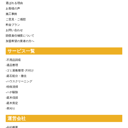
選ばれる理由
お客様の声
施工事例
ご意見・ご感想
料金プラン
お問い合わせ
賠償責任補償について
加盟希望の業者の方へ
サービス一覧
-不用品回収
-遺品整理
-ゴミ屋敷整理･片付け
-庭石処分・撤去
-ハウスクリーニング
-特殊清掃
-ハチ駆除
-庭木伐採
-庭木剪定
-草刈り
運営会社
-会社概要