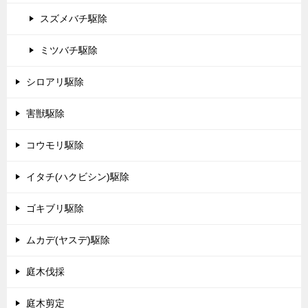
スズメバチ駆除
ミツバチ駆除
シロアリ駆除
害獣駆除
コウモリ駆除
イタチ(ハクビシン)駆除
ゴキブリ駆除
ムカデ(ヤスデ)駆除
庭木伐採
庭木剪定