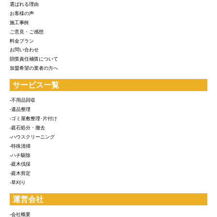
選ばれる理由
お客様の声
施工事例
ご意見・ご感想
料金プラン
お問い合わせ
賠償責任補償について
加盟希望の業者の方へ
サービス一覧
-不用品回収
-遺品整理
-ゴミ屋敷整理･片付け
-庭石処分・撤去
-ハウスクリーニング
-特殊清掃
-ハチ駆除
-庭木伐採
-庭木剪定
-草刈り
運営会社
-会社概要