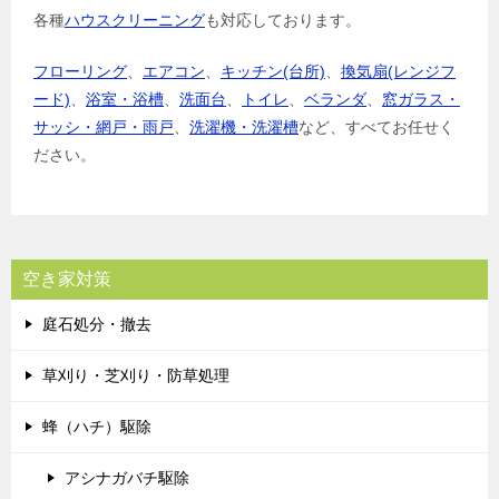
各種
ハウスクリーニング
も対応しております。
フローリング
、
エアコン
、
キッチン(台所)
、
換気扇(レンジフ
ード)
、
浴室・浴槽
、
洗面台
、
トイレ
、
ベランダ
、
窓ガラス・
サッシ・網戸・雨戸
、
洗濯機・洗濯槽
など、すべてお任せく
ださい。
空き家対策
庭石処分・撤去
草刈り・芝刈り・防草処理
蜂（ハチ）駆除
アシナガバチ駆除