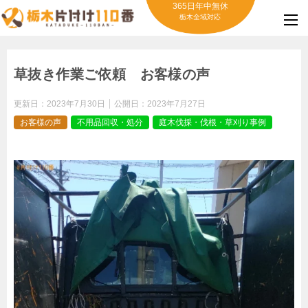
365日年中無休
栃木全域対応
草抜き作業ご依頼 お客様の声
更新日：
2023年7月30日
公開日：
2023年7月27日
お客様の声
不用品回収・処分
庭木伐採・伐根・草刈り事例