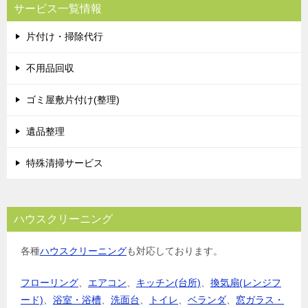
サービス一覧情報
片付け・掃除代行
不用品回収
ゴミ屋敷片付け(整理)
遺品整理
特殊清掃サービス
ハウスクリーニング
各種
ハウスクリーニング
も対応しております。
フローリング
、
エアコン
、
キッチン(台所)
、
換気扇(レンジフ
ード)
、
浴室・浴槽
、
洗面台
、
トイレ
、
ベランダ
、
窓ガラス・