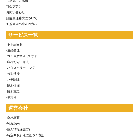
ご意見・ご感想
料金プラン
お問い合わせ
賠償責任補償について
加盟希望の業者の方へ
サービス一覧
-不用品回収
-遺品整理
-ゴミ屋敷整理･片付け
-庭石処分・撤去
-ハウスクリーニング
-特殊清掃
-ハチ駆除
-庭木伐採
-庭木剪定
-草刈り
運営会社
-会社概要
-利用規約
-個人情報保護方針
-特定商取引法に基づく表記