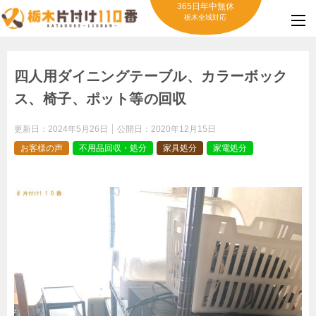
365日年中無休
栃木全域対応
四人用ダイニングテーブル、カラーボック
ス、椅子、ポット等の回収
更新日：
2024年5月26日
公開日：
2020年12月15日
お客様の声
不用品回収・処分
家具処分
家電処分