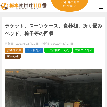
365日年中無休
栃木全域対応
ラケット、スーツケース、食器棚、折り畳み
ベッド、椅子等の回収
更新日：
2023年12月16日
公開日：
2022年8月14日
お客様の声
ベッド処分
不用品回収・処分
大量ゴミ処分
家具処分