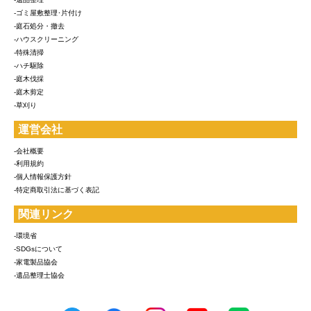
-ゴミ屋敷整理･片付け
-庭石処分・撤去
-ハウスクリーニング
-特殊清掃
-ハチ駆除
-庭木伐採
-庭木剪定
-草刈り
運営会社
-会社概要
-利用規約
-個人情報保護方針
-特定商取引法に基づく表記
関連リンク
-環境省
-SDGsについて
-家電製品協会
-遺品整理士協会