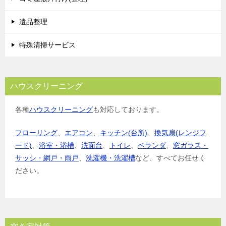
遺品整理
特殊清掃サービス
ハウスクリーニング
各種
ハウスクリーニング
も対応しております。
フローリング
、
エアコン
、
キッチン(台所)
、
換気扇(レンジフ
ード)
、
浴室・浴槽
、
洗面台
、
トイレ
、
ベランダ
、
窓ガラス・
サッシ・網戸・雨戸
、
洗濯機・洗濯槽
など、すべてお任せく
ださい。