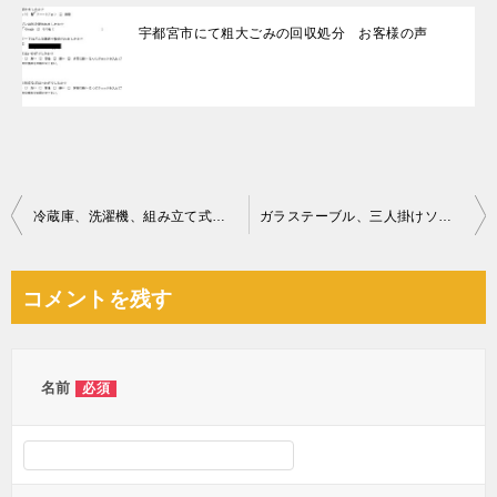
宇都宮市にて粗大ごみの回収処分 お客様の声
投
冷蔵庫、洗濯機、組み立て式ポール、一般ごみ等の回収・処分ご依頼
ガラステーブル、三人掛けソファー、二人掛けソファー等の回収・処分
稿
ナ
コメントを残す
ビ
ゲ
ー
名前
必須
シ
ョ
ン