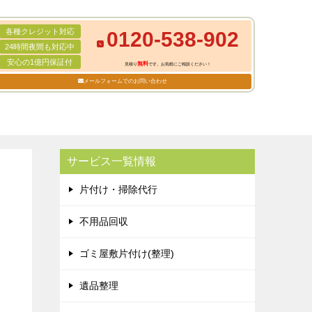
各種クレジット対応
0120-538-902
24時間夜間も対応中
安心の1億円保証付
無料
見積り
です。お気軽にご相談ください！
メールフォームでのお問い合わせ
サービス一覧情報
片付け・掃除代行
不用品回収
ゴミ屋敷片付け(整理)
遺品整理