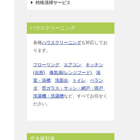
特殊清掃サービス
ハウスクリーニング
各種
ハウスクリーニング
も対応してお
ります。
フローリング
、
エアコン
、
キッチン
(台所)
、
換気扇(レンジフード)
、
浴
室・浴槽
、
洗面台
、
トイレ
、
ベラン
ダ
、
窓ガラス・サッシ・網戸・雨戸
、
洗濯機・洗濯槽
など、すべてお任せく
ださい。
空き家対策