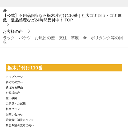
【公式】不用品回収なら栃木片付け110番｜粗大ゴミ回収・ゴミ屋
敷・遺品整理など24時間受付中！
TOP
お客様の声
ラック、バケツ、お風呂の蓋、支柱、草履、傘、ポリタンク等の回
収
栃木片付け110番
トップページ
初めての方へ
選ばれる理由
お客様の声
施工事例
ご意見・ご感想
料金プラン
お問い合わせ
賠償責任補償について
加盟希望の業者の方へ