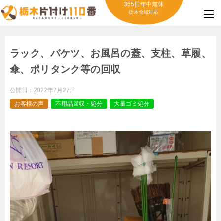
365日年中無休
栃木全域対応
ラック、バケツ、お風呂の蓋、支柱、草履、
傘、ポリタンク等の回収
公開日：
2022年7月27日
お客様の声
不用品回収・処分
大量ゴミ処分