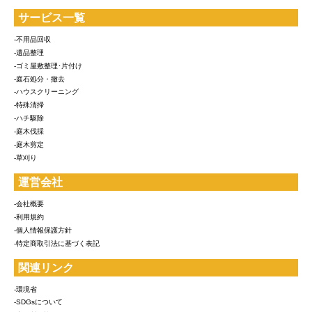
サービス一覧
-不用品回収
-遺品整理
-ゴミ屋敷整理･片付け
-庭石処分・撤去
-ハウスクリーニング
-特殊清掃
-ハチ駆除
-庭木伐採
-庭木剪定
-草刈り
運営会社
-会社概要
-利用規約
-個人情報保護方針
-特定商取引法に基づく表記
関連リンク
-環境省
-SDGsについて