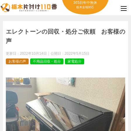
365日年中無休
栃木全域対応
エレクトーンの回収・処分ご依頼 お客様の
声
更新日：
2022年10月14日
公開日：
2022年5月15日
お客様の声
不用品回収・処分
家電処分