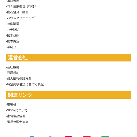
-遺品整理
-ゴミ屋敷整理･片付け
-庭石処分・撤去
-ハウスクリーニング
-特殊清掃
-ハチ駆除
-庭木伐採
-庭木剪定
-草刈り
運営会社
-会社概要
-利用規約
-個人情報保護方針
-特定商取引法に基づく表記
関連リンク
-環境省
-SDGsについて
-家電製品協会
-遺品整理士協会