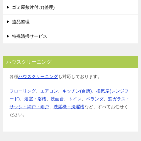
ゴミ屋敷片付け(整理)
遺品整理
特殊清掃サービス
ハウスクリーニング
各種
ハウスクリーニング
も対応しております。
フローリング
、
エアコン
、
キッチン(台所)
、
換気扇(レンジフ
ード)
、
浴室・浴槽
、
洗面台
、
トイレ
、
ベランダ
、
窓ガラス・
サッシ・網戸・雨戸
、
洗濯機・洗濯槽
など、すべてお任せく
ださい。