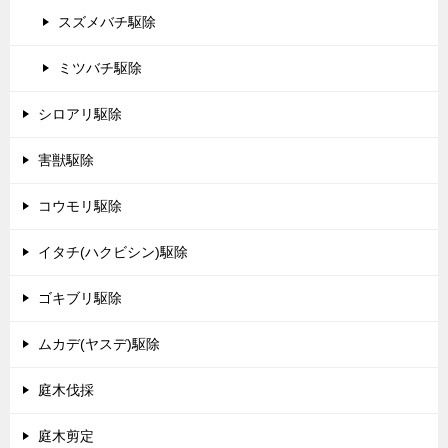
スズメバチ駆除
ミツバチ駆除
シロアリ駆除
害獣駆除
コウモリ駆除
イタチ(ハクビシン)駆除
ゴキブリ駆除
ムカデ(ヤスデ)駆除
庭木伐採
庭木剪定