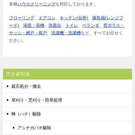
各種
ハウスクリーニング
も対応しております。
フローリング
、
エアコン
、
キッチン(台所)
、
換気扇(レンジフ
ード)
、
浴室・浴槽
、
洗面台
、
トイレ
、
ベランダ
、
窓ガラス・
サッシ・網戸・雨戸
、
洗濯機・洗濯槽
など、すべてお任せく
ださい。
空き家対策
庭石処分・撤去
草刈り・芝刈り・防草処理
蜂（ハチ）駆除
アシナガバチ駆除