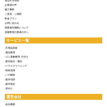
選ばれる理由
お客様の声
施工事例
ご意見・ご感想
料金プラン
お問い合わせ
賠償責任補償について
加盟希望の業者の方へ
サービス一覧
-不用品回収
-遺品整理
-ゴミ屋敷整理･片付け
-庭石処分・撤去
-ハウスクリーニング
-特殊清掃
-ハチ駆除
-庭木伐採
-庭木剪定
-草刈り
運営会社
-会社概要