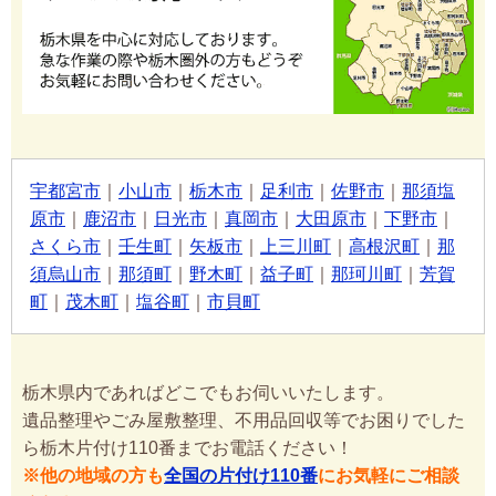
宇都宮市
｜
小山市
｜
栃木市
｜
足利市
｜
佐野市
｜
那須塩
原市
｜
鹿沼市
｜
日光市
｜
真岡市
｜
大田原市
｜
下野市
｜
さくら市
｜
壬生町
｜
矢板市
｜
上三川町
｜
高根沢町
｜
那
須烏山市
｜
那須町
｜
野木町
｜
益子町
｜
那珂川町
｜
芳賀
町
｜
茂木町
｜
塩谷町
｜
市貝町
栃木県内であればどこでもお伺いいたします。
遺品整理やごみ屋敷整理、不用品回収等でお困りでした
ら栃木片付け110番までお電話ください！
※他の地域の方も
全国の片付け110番
にお気軽にご相談