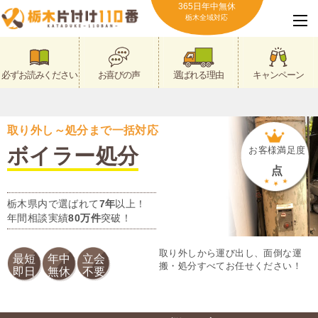
365日年中無休
栃木全域対応
必ずお読みください
お喜びの声
選ばれる理由
キャンペーン
取り外し～処分まで一括対応
ボイラー処分
お客様満足度
点
栃木県内で選ばれて
7年
以上！
年間相談実績
80万件
突破！
取り外しから運び出し、面倒な運
最短
年中
立会
搬・処分すべてお任せください！
即日
無休
不要