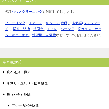
ハウスクリーニング
各種
ハウスクリーニング
も対応しております。
フローリング
、
エアコン
、
キッチン(台所)
、
換気扇(レンジフー
ド)
、
浴室・浴槽
、
洗面台
、
トイレ
、
ベランダ
、
窓ガラス・サッ
シ・網戸・雨戸
、
洗濯機・洗濯槽
など、すべてお任せください。
空き家対策
庭石処分・撤去
草刈り・芝刈り・防草処理
蜂（ハチ）駆除
アシナガバチ駆除