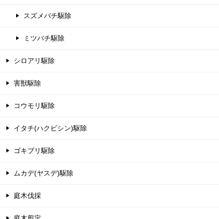
スズメバチ駆除
ミツバチ駆除
シロアリ駆除
害獣駆除
コウモリ駆除
イタチ(ハクビシン)駆除
ゴキブリ駆除
ムカデ(ヤスデ)駆除
庭木伐採
庭木剪定