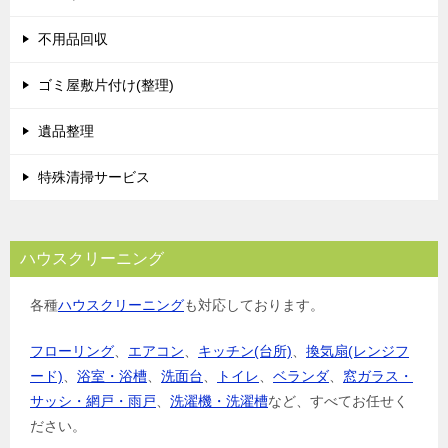
不用品回収
ゴミ屋敷片付け(整理)
遺品整理
特殊清掃サービス
ハウスクリーニング
各種
ハウスクリーニング
も対応しております。
フローリング
、
エアコン
、
キッチン(台所)
、
換気扇(レンジフ
ード)
、
浴室・浴槽
、
洗面台
、
トイレ
、
ベランダ
、
窓ガラス・
サッシ・網戸・雨戸
、
洗濯機・洗濯槽
など、すべてお任せく
ださい。