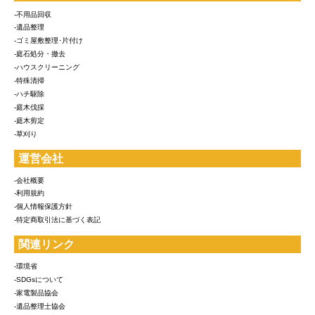
-不用品回収
-遺品整理
-ゴミ屋敷整理･片付け
-庭石処分・撤去
-ハウスクリーニング
-特殊清掃
-ハチ駆除
-庭木伐採
-庭木剪定
-草刈り
運営会社
-会社概要
-利用規約
-個人情報保護方針
-特定商取引法に基づく表記
関連リンク
-環境省
-SDGsについて
-家電製品協会
-遺品整理士協会