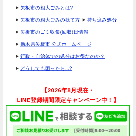
矢板市の粗大ごみとは?
矢板市の粗大ごみの捨て方
持ち込み処分
矢板市のゴミ収集(回収)日情報
栃木県矢板市 公式ホームページ
行政・自治体での処分はお得なのか？
どうしても困ったら...?
【
2026年8月現在・
LINE登録期間限定キャンペーン中！】