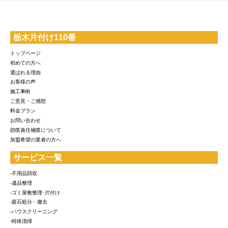
栃木片付け110番
トップページ
初めての方へ
選ばれる理由
お客様の声
施工事例
ご意見・ご感想
料金プラン
お問い合わせ
賠償責任補償について
加盟希望の業者の方へ
サービス一覧
-不用品回収
-遺品整理
-ゴミ屋敷整理･片付け
-庭石処分・撤去
-ハウスクリーニング
-特殊清掃