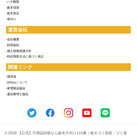
-ハチ駆除
-庭木伐採
-庭木剪定
-草刈り
運営会社
-会社概要
-利用規約
-個人情報保護方針
-特定商取引法に基づく表記
関連リンク
-環境省
-SDGsについて
-家電製品協会
-遺品整理士協会
© 2026 【公式】不用品回収なら栃木片付け110番｜粗大ゴミ回収・ゴミ屋