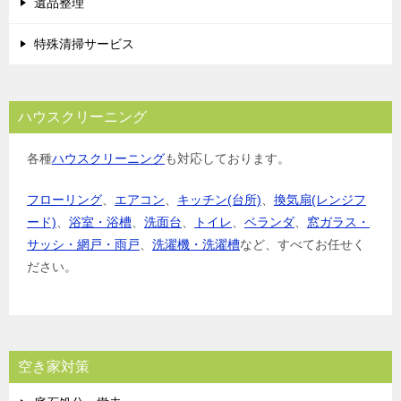
遺品整理
特殊清掃サービス
ハウスクリーニング
各種
ハウスクリーニング
も対応しております。
フローリング
、
エアコン
、
キッチン(台所)
、
換気扇(レンジフ
ード)
、
浴室・浴槽
、
洗面台
、
トイレ
、
ベランダ
、
窓ガラス・
サッシ・網戸・雨戸
、
洗濯機・洗濯槽
など、すべてお任せく
ださい。
空き家対策