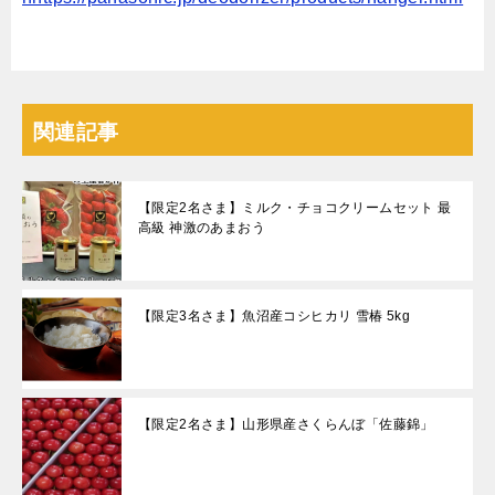
関連記事
【限定2名さま】ミルク・チョコクリームセット 最
高級 神激のあまおう
【限定3名さま】魚沼産コシヒカリ 雪椿 5kg
【限定2名さま】山形県産さくらんぼ「佐藤錦」