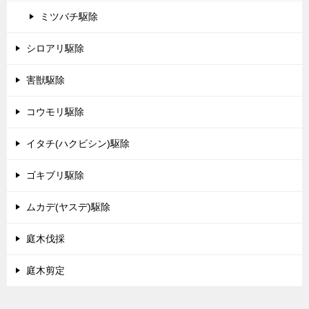
ミツバチ駆除
シロアリ駆除
害獣駆除
コウモリ駆除
イタチ(ハクビシン)駆除
ゴキブリ駆除
ムカデ(ヤスデ)駆除
庭木伐採
庭木剪定