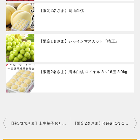
【限定2名さま】岡山白桃
【限定1名さま】シャインマスカット『晴王』
【限定2名さま】清水白桃 ロイヤル 8～16玉 3.0kg
投
【限定3名さま】上生菓子おとぎ草子48個入り
【限定2名さま】ReFa ION CARE BRUSH PREMIUM リファイオンケアブラシプレミアム
稿