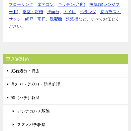
フローリング
、
エアコン
、
キッチン(台所)
、
換気扇(レンジフ
ード)
、
浴室・浴槽
、
洗面台
、
トイレ
、
ベランダ
、
窓ガラス・
サッシ・網戸・雨戸
、
洗濯機・洗濯槽
など、すべてお任せく
ださい。
空き家対策
庭石処分・撤去
草刈り・芝刈り・防草処理
蜂（ハチ）駆除
アシナガバチ駆除
スズメバチ駆除