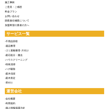
施工事例
ご意見・ご感想
料金プラン
お問い合わせ
賠償責任補償について
加盟希望の業者の方へ
サービス一覧
-不用品回収
-遺品整理
-ゴミ屋敷整理･片付け
-庭石処分・撤去
-ハウスクリーニング
-特殊清掃
-ハチ駆除
-庭木伐採
-庭木剪定
-草刈り
運営会社
-会社概要
-利用規約
-個人情報保護方針