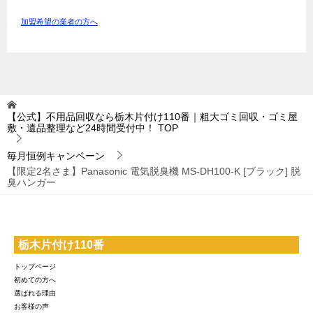
加盟希望の業者の方へ
【公式】不用品回収なら栃木片付け110番｜粗大ゴミ回収・ゴミ屋
敷・遺品整理など24時間受付中！
TOP
毎月恒例キャンペーン
【限定2名さま】Panasonic 電気脱臭機 MS-DH100-K [ブラック] 脱
臭ハンガー
栃木片付け110番
トップページ
初めての方へ
選ばれる理由
お客様の声