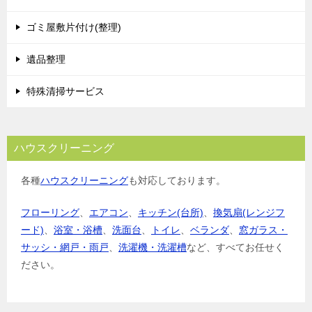
ゴミ屋敷片付け(整理)
遺品整理
特殊清掃サービス
ハウスクリーニング
各種
ハウスクリーニング
も対応しております。
フローリング
、
エアコン
、
キッチン(台所)
、
換気扇(レンジフ
ード)
、
浴室・浴槽
、
洗面台
、
トイレ
、
ベランダ
、
窓ガラス・
サッシ・網戸・雨戸
、
洗濯機・洗濯槽
など、すべてお任せく
ださい。