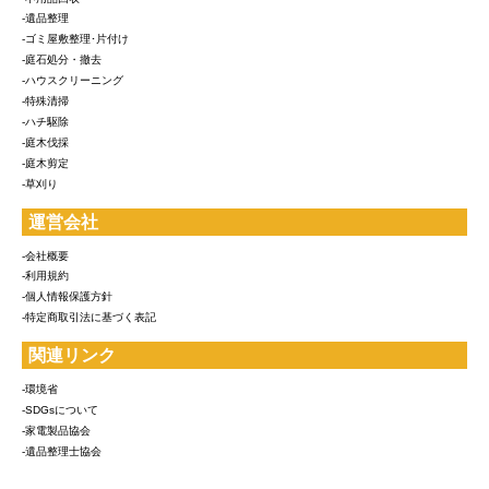
-遺品整理
-ゴミ屋敷整理･片付け
-庭石処分・撤去
-ハウスクリーニング
-特殊清掃
-ハチ駆除
-庭木伐採
-庭木剪定
-草刈り
運営会社
-会社概要
-利用規約
-個人情報保護方針
-特定商取引法に基づく表記
関連リンク
-環境省
-SDGsについて
-家電製品協会
-遺品整理士協会