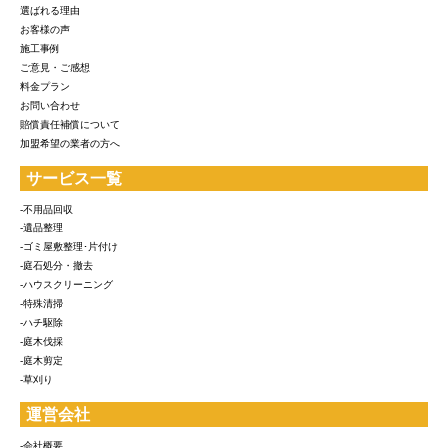
選ばれる理由
お客様の声
施工事例
ご意見・ご感想
料金プラン
お問い合わせ
賠償責任補償について
加盟希望の業者の方へ
サービス一覧
-不用品回収
-遺品整理
-ゴミ屋敷整理･片付け
-庭石処分・撤去
-ハウスクリーニング
-特殊清掃
-ハチ駆除
-庭木伐採
-庭木剪定
-草刈り
運営会社
-会社概要