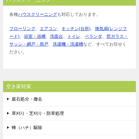
各種
ハウスクリーニング
も対応しております。
フローリング
、
エアコン
、
キッチン(台所)
、
換気扇(レンジフ
ード)
、
浴室・浴槽
、
洗面台
、
トイレ
、
ベランダ
、
窓ガラス・
サッシ・網戸・雨戸
、
洗濯機・洗濯槽
など、すべてお任せく
ださい。
空き家対策
庭石処分・撤去
草刈り・芝刈り・防草処理
蜂（ハチ）駆除