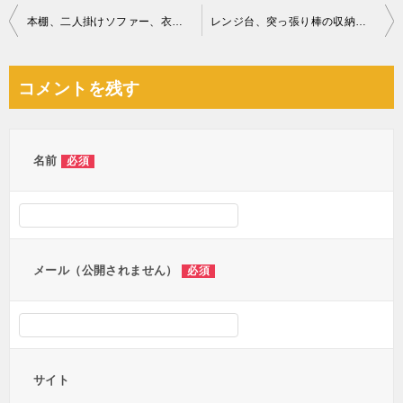
投
本棚、二人掛けソファー、衣装ケース、テレビ台等の回収・処分ご依頼
レンジ台、突っ張り棒の収納棚の回収・処分ご依頼 お客様の声
稿
ナ
コメントを残す
ビ
ゲ
ー
名前
必須
シ
ョ
ン
メール（公開されません）
必須
サイト