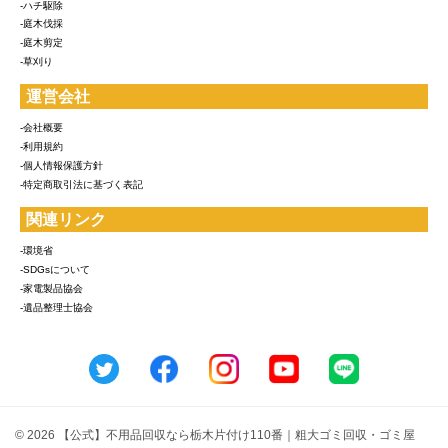
-ハチ駆除
-庭木伐採
-庭木剪定
-草刈り
運営会社
-会社概要
-利用規約
-個人情報保護方針
-特定商取引法に基づく表記
関連リンク
-環境省
-SDGsについて
-家電製品協会
-遺品整理士協会
© 2026 【公式】不用品回収なら栃木片付け110番｜粗大ゴミ回収・ゴミ屋