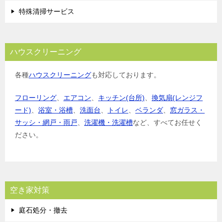
特殊清掃サービス
ハウスクリーニング
各種
ハウスクリーニング
も対応しております。
フローリング
、
エアコン
、
キッチン(台所)
、
換気扇(レンジフ
ード)
、
浴室・浴槽
、
洗面台
、
トイレ
、
ベランダ
、
窓ガラス・
サッシ・網戸・雨戸
、
洗濯機・洗濯槽
など、すべてお任せく
ださい。
空き家対策
庭石処分・撤去