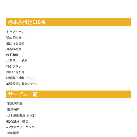
栃木片付け110番
トップページ
初めての方へ
選ばれる理由
お客様の声
施工事例
ご意見・ご感想
料金プラン
お問い合わせ
賠償責任補償について
加盟希望の業者の方へ
サービス一覧
-不用品回収
-遺品整理
-ゴミ屋敷整理･片付け
-庭石処分・撤去
-ハウスクリーニング
-特殊清掃