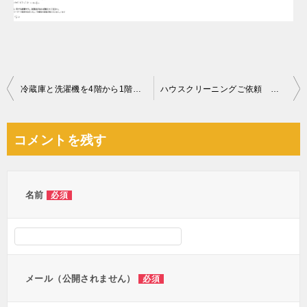
投
冷蔵庫と洗濯機を4階から1階へ下ろす作業の手伝いご依頼
ハウスクリーニングご依頼 お客様の声
稿
ナ
コメントを残す
ビ
ゲ
ー
名前
必須
シ
ョ
ン
メール（公開されません）
必須