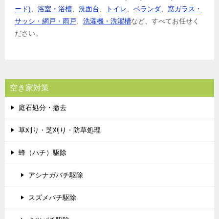
ード)
、
浴室・浴槽
、
洗面台
、
トイレ
、
ベランダ
、
窓ガラス・
サッシ・網戸・雨戸
、
洗濯機・洗濯槽
など、すべてお任せく
ださい。
空き家対策
庭石処分・撤去
草刈り・芝刈り・防草処理
蜂（ハチ）駆除
アシナガバチ駆除
スズメバチ駆除