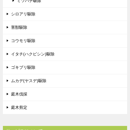
ミツバチ駆除
シロアリ駆除
害獣駆除
コウモリ駆除
イタチ(ハクビシン)駆除
ゴキブリ駆除
ムカデ(ヤスデ)駆除
庭木伐採
庭木剪定