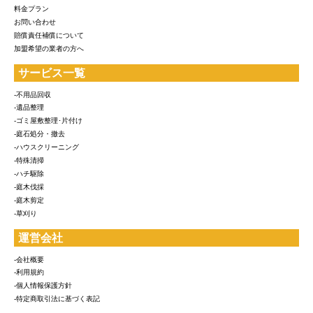
料金プラン
お問い合わせ
賠償責任補償について
加盟希望の業者の方へ
サービス一覧
-不用品回収
-遺品整理
-ゴミ屋敷整理･片付け
-庭石処分・撤去
-ハウスクリーニング
-特殊清掃
-ハチ駆除
-庭木伐採
-庭木剪定
-草刈り
運営会社
-会社概要
-利用規約
-個人情報保護方針
-特定商取引法に基づく表記